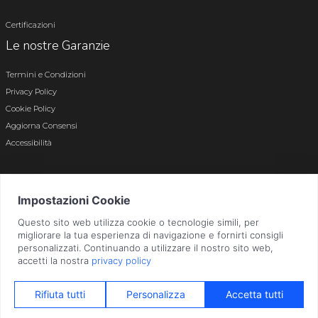
Certificazioni
Le nostre Garanzie
Termini e Condizioni
Privacy Policy
Cookie Policy
Aggiorna Consensi
Accessibilità
© 2026 Tutti i diritti riservati · P.iva e c.f. 01496180165 · Iscr. registro imprese di
Bergamo n. 01496180165 · Capitale Sociale i.v. € 800.000,00