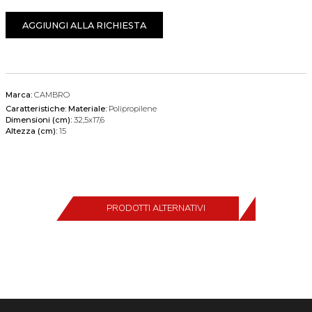
AGGIUNGI ALLA RICHIESTA
Marca:
CAMBRO
Caratteristiche:
Materiale:
Polipropilene
Dimensioni (cm):
32,5x17,6
Altezza (cm):
15
PRODOTTI ALTERNATIVI