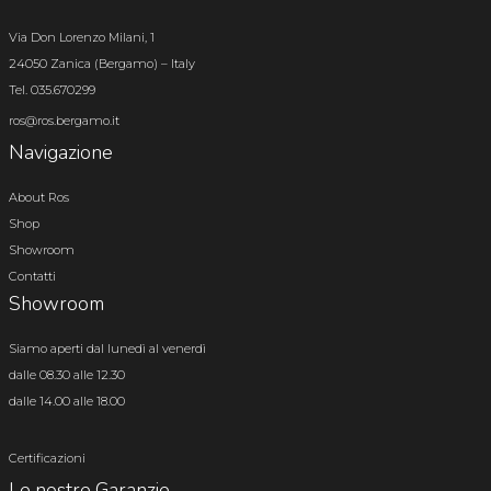
Via Don Lorenzo Milani, 1
24050 Zanica (Bergamo) – Italy
Tel. 035.670299
ros@ros.bergamo.it
Navigazione
About Ros
Shop
Showroom
Contatti
Showroom
Siamo aperti dal lunedì al venerdì
dalle 08.30 alle 12.30
dalle 14.00 alle 18.00
Certificazioni
Le nostre Garanzie