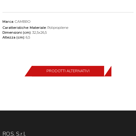
Marca:
CAMBRO
Caratteristiche:
Materiale:
Polipropilene
Dimensioni (cm):
32,5x26,5
Altezza (cm):
6,5
PRODOTTI ALTERNATIVI
RO.S. S.r.l.