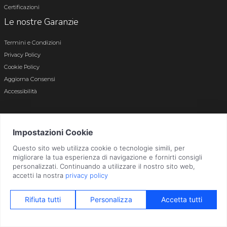
Certificazioni
Le nostre Garanzie
Termini e Condizioni
Privacy Policy
Cookie Policy
Aggiorna Consensi
Accessibilità
© 2026 Tutti i diritti riservati · P.iva e c.f. 01496180165 · Iscr. registro imprese di
Bergamo n. 01496180165 · Capitale Sociale i.v. € 800.000,00