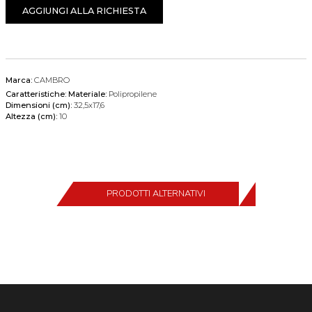
AGGIUNGI ALLA RICHIESTA
Marca:
CAMBRO
Caratteristiche:
Materiale:
Polipropilene
Dimensioni (cm):
32,5x17,6
Altezza (cm):
10
PRODOTTI ALTERNATIVI