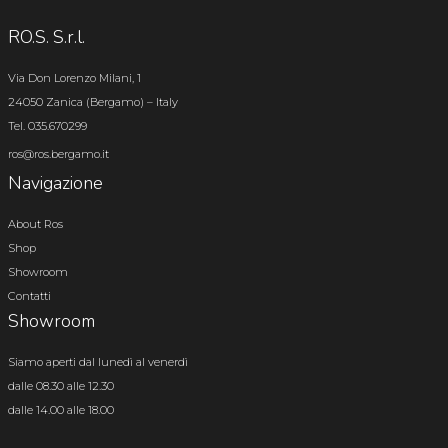
RO.S. S.r.l.
Via Don Lorenzo Milani, 1
24050 Zanica (Bergamo) – Italy
Tel. 035.670299
ros@ros.bergamo.it
Navigazione
About Ros
Shop
Showroom
Contatti
Showroom
Siamo aperti dal lunedì al venerdì
dalle 08.30 alle 12.30
dalle 14.00 alle 18.00