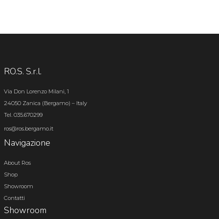
RO.S. S.r.l.
Via Don Lorenzo Milani, 1
24050 Zanica (Bergamo) – Italy
Tel. 035.670299
ros@ros.bergamo.it
Navigazione
About Ros
Shop
Showroom
Contatti
Showroom