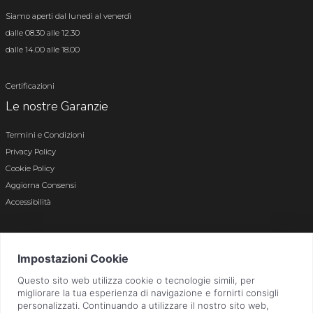
Siamo aperti dal lunedì al venerdì
dalle 08.30 alle 12.30
dalle 14.00 alle 18.00
Certificazioni
Le nostre Garanzie
Termini e Condizioni
Privacy Policy
Cookie Policy
Aggiorna Consensi
Accessibilità
© 2026 Tutti i diritti riservati · P.iva e c.f. 01496180165 · Iscr. registro imprese di
Bergamo n. 01496180165 · Capitale Sociale i.v. € 800.000,00