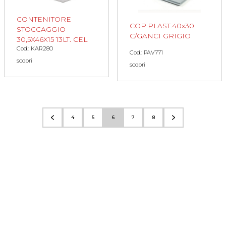
CONTENITORE
COP.PLAST.40x30
STOCCAGGIO
C/GANCI GRIGIO
30,5X46X15 13LT. CEL
Cod.: KAR280
Cod.: PAV771
scopri
scopri
4
5
6
7
8