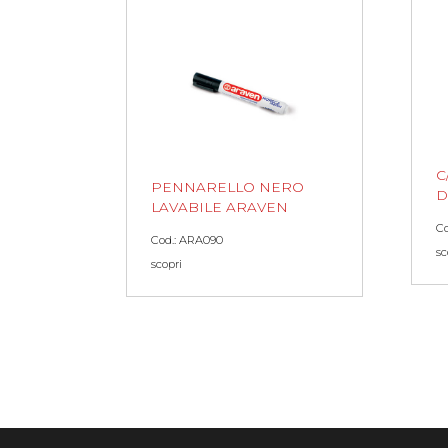
C
PENNARELLO NERO
D
LAVABILE ARAVEN
Co
Cod.: ARA090
sc
scopri