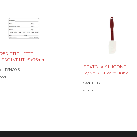
/250 ETICHETTE
ISSOLVENTI 51x75mm.
SPATOLA SILICONE
d.: FSNC015
M/NYLON 26cm.1862 TP
opri
Cod.: HTP021
scopri