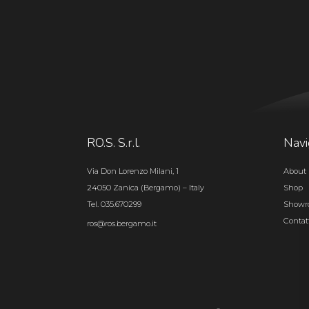
RO.S. S.r.l.
Navi
Via Don Lorenzo Milani, 1
About 
24050 Zanica (Bergamo) – Italy
Shop
Tel. 035.670299
Show
Contat
ros@ros.bergamo.it