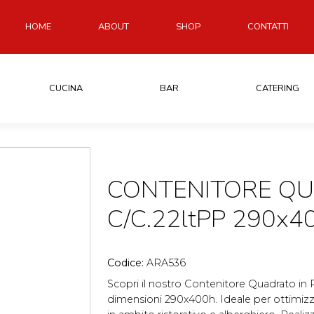
HOME
ABOUT
SHOP
CONTATTI
CUCINA
BAR
CATERING
CONTENITORE Q
C/C.22ltPP 290x4
Codice:
ARA536
Scopri il nostro Contenitore Quadrato in Pla
dimensioni 290x400h. Ideale per ottimizza