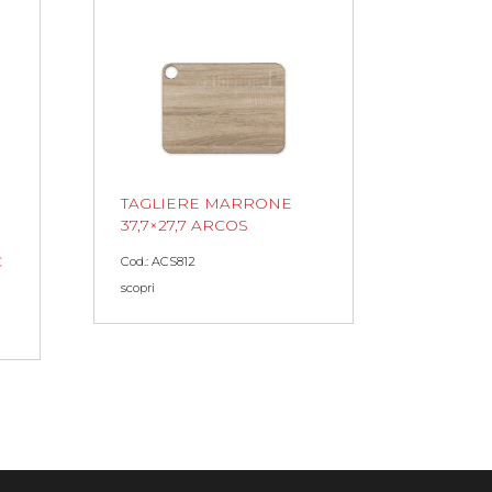
TAGLIERE MARRONE
37,7×27,7 ARCOS
C
Cod.: ACS812
scopri