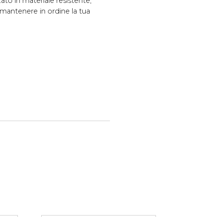
zato in materiale resistente,
r mantenere in ordine la tua