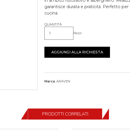
in ambito ristorativo e alberghiero. Realiz
garantisce durata e praticità. Perfetto pe
cucina.
QUANTITÀ
Pezzi
Quantità
AGGIUNGI ALLA RICHIESTA
Marca:
ARAVEN
PRODOTTI CORRELATI