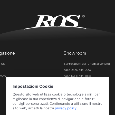
gazione
Showroom
Ros
Siamo aperti dal lunedì al venerdì
dalle 08.30 alle 12.30
room
dalle 14.00 alle 18.00
ti
Certificazioni