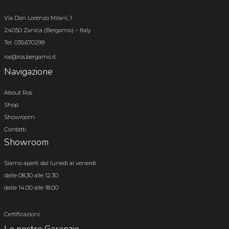
Via Don Lorenzo Milani, 1
24050 Zanica (Bergamo) – Italy
Tel. 035.670299
ros@ros.bergamo.it
Navigazione
About Ros
Shop
Showroom
Contatti
Showroom
Siamo aperti dal lunedì al venerdì
dalle 08.30 alle 12.30
dalle 14.00 alle 18.00
Certificazioni
Le nostre Garanzie