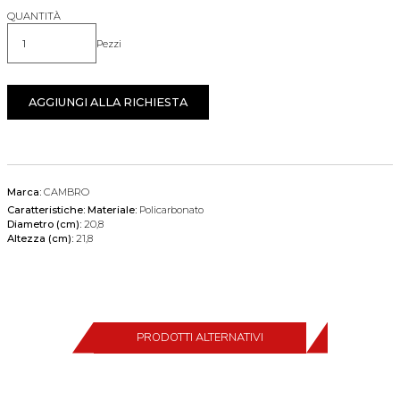
QUANTITÀ
Pezzi
Quantità
AGGIUNGI ALLA RICHIESTA
Marca:
CAMBRO
Caratteristiche:
Materiale:
Policarbonato
Diametro (cm):
20,8
Altezza (cm):
21,8
PRODOTTI ALTERNATIVI