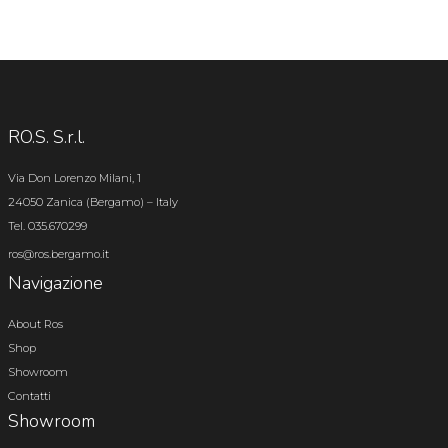
RO.S. S.r.l.
Via Don Lorenzo Milani, 1
24050 Zanica (Bergamo) – Italy
Tel. 035.670299
ros@ros.bergamo.it
Navigazione
About Ros
Shop
Showroom
Contatti
Showroom