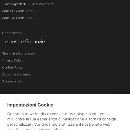
Siamo aperti dal lunedì al venerdì
dalle 08.30 alle 12.30
dalle 14.00 alle 18.00
Certificazioni
Le nostre Garanzie
Termini e Condizioni
Privacy Policy
Cookie Policy
Aggiorna Consensi
Accessibilità
© 2026 Tutti i diritti riservati · P.iva e c.f. 01496180165 · Iscr. registro imprese di
Bergamo n. 01496180165 · Capitale Sociale i.v. € 800.000,00