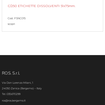
C/250 ETICHETTE DISSOLVENTI 51x75mm.
Cod.: FSNC015
scopri
RO.S. S.r.l.
Via Don Lorenzo Milani, 1
24050 Zanica (Bergamo) – Italy
Tel. 035.670299
ros@ros.bergamo.it