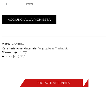
Pezzi
Quantità
AGGIUNGI ALLA RICHIESTA
Marca:
CAMBRO
Caratteristiche:
Materiale:
Polipropilene Traslucido
Diametro (cm):
37,8
Altezza (cm):
21,3
PRODOTTI ALTERNATIVI