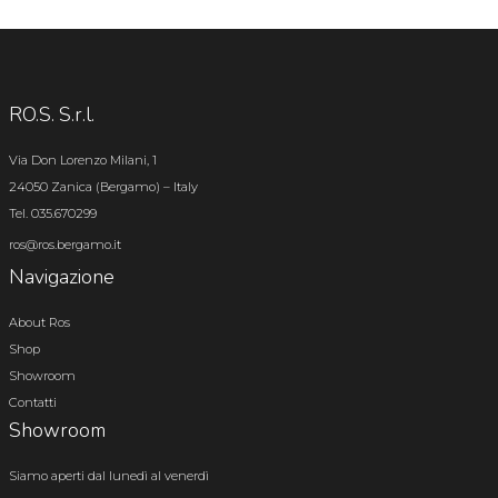
RO.S. S.r.l.
Via Don Lorenzo Milani, 1
24050 Zanica (Bergamo) – Italy
Tel. 035.670299
ros@ros.bergamo.it
Navigazione
About Ros
Shop
Showroom
Contatti
Showroom
Siamo aperti dal lunedì al venerdì