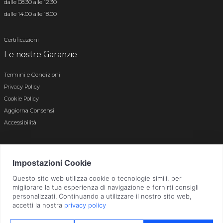
dalle 08.30 alle 12.30
dalle 14.00 alle 18.00
Certificazioni
Le nostre Garanzie
Termini e Condizioni
Privacy Policy
Cookie Policy
Aggiorna Consensi
Accessibilità
© 2026 Tutti i diritti riservati · P.iva e c.f. 01496180165 · Iscr. registro imprese di
Bergamo n. 01496180165 · Capitale Sociale i.v. € 800.000,00