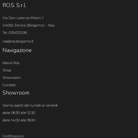
RO.S. S.r.l.
Via Don Lorenzo Milani, 1
24050 Zanica (Bergamo) – Italy
Tel. 035.670299
ros@ros.bergamo.it
Navigazione
About Ros
Shop
Showroom
Contatti
Showroom
Siamo aperti dal lunedì al venerdì
dalle 08.30 alle 12.30
dalle 14.00 alle 18.00
Certificazioni