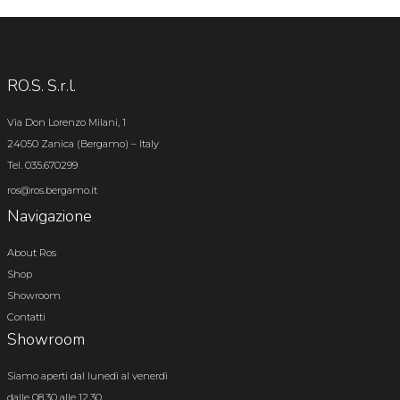
RO.S. S.r.l.
Via Don Lorenzo Milani, 1
24050 Zanica (Bergamo) – Italy
Tel. 035.670299
ros@ros.bergamo.it
Navigazione
About Ros
Shop
Showroom
Contatti
Showroom
Siamo aperti dal lunedì al venerdì
dalle 08.30 alle 12.30