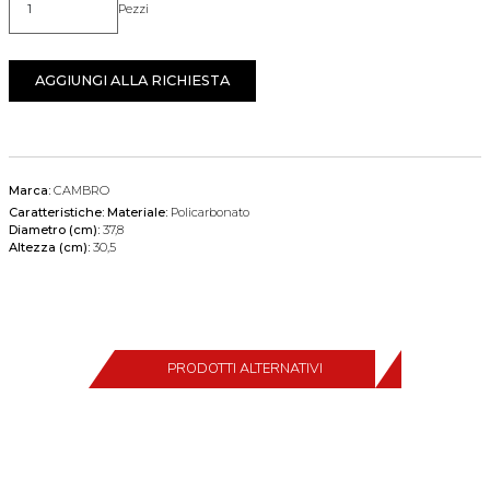
Pezzi
Quantità
AGGIUNGI ALLA RICHIESTA
Marca:
CAMBRO
Caratteristiche:
Materiale:
Policarbonato
Diametro (cm):
37,8
Altezza (cm):
30,5
PRODOTTI ALTERNATIVI