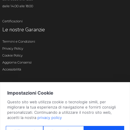
dalle 14.00 alle 18.00
Certificazioni
Le nostre Garanzie
Termini e Condizioni
Privacy Policy
Cookie Policy
Aggiorna Consensi
Accessibilità
© 2026 Tutti i diritti riservati · P.iva e c.f. 01496180165 · Iscr. registro imprese di
Bergamo n. 01496180165 · Capitale Sociale i.v. € 800.000,00