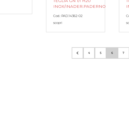
TEGLIA GN 1/1 H20
T
INOX/INADER.PADERNO
I
Cod.: PAD.14362-02
C
scopri
s
4
5
6
7