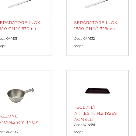
EPARATORE INOX
SEPARATORE INOX
8/10 GN 1/1 530mm
18/10 GN 1/2 325mm
od.: KAR131
Cod.: KAR132
copri
scopri
TEGLIA 1/1
ANT.ES.IN.H.2 182SS
AZZONE
AGNELLI
/MAN.24cm. INOX
Cod.: AGN981
scopri
od.: PAZ385