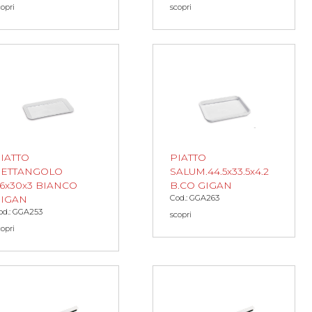
copri
scopri
IATTO
PIATTO
ETTANGOLO
SALUM.44.5x33.5x4.2
6x30x3 BIANCO
B.CO GIGAN
Cod.: GGA263
IGAN
od.: GGA253
scopri
copri