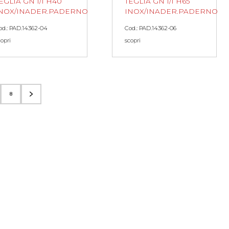
EGLIA GN 1/1 H40
TEGLIA GN 1/1 H65
NOX/INADER.PADERNO
INOX/INADER.PADERNO
od.: PAD.14362-04
Cod.: PAD.14362-06
copri
scopri
8