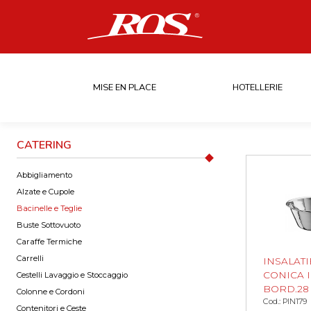
MISE EN PLACE
HOTELLERIE
CATERING
Abbigliamento
Alzate e Cupole
Bacinelle e Teglie
Buste Sottovuoto
Caraffe Termiche
Carrelli
INSALAT
CONICA 
Cestelli Lavaggio e Stoccaggio
BORD.28 
Colonne e Cordoni
Cod.: PIN179
Contenitori e Ceste