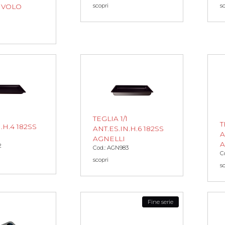
scopri
s
IVOLO
TEGLIA 1/1
T
.H.4 182SS
ANT.ES.IN.H.6 182SS
A
AGNELLI
A
2
Cod.: AGN983
C
scopri
s
Fine serie