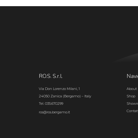
RO.S. S.r.l.
Navi
Via Don Lorenzo Milani, 1
About 
24050 Zanica (Bergamo) – Italy
Shop
Tel. 035.670299
Show
Contat
ros@ros.bergamo.it