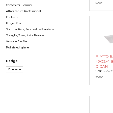
scopri
Contenitori Termici
Attrezzature Professionali
Etichette
Finger Food
Spumantiere, Secchielli e Piantane
Tovaglie, Tovaglioli e Runner
Vassoi e Pirofile
Pulizia ed igiene
PIATTO 
Badge
45x32x4 
GIGAN
Fine serie
Cod.: GGA27
scopri