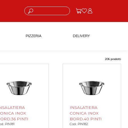
Cosa stai cercando?
PIZZERIA
DELIVERY
206 prodotti
NSALATIERA
INSALATIERA
ONICA INOX
CONICA INOX
ORD.36 PINTI
BORD.40 PINTI
od.: PIN181
Cod.: PIN182