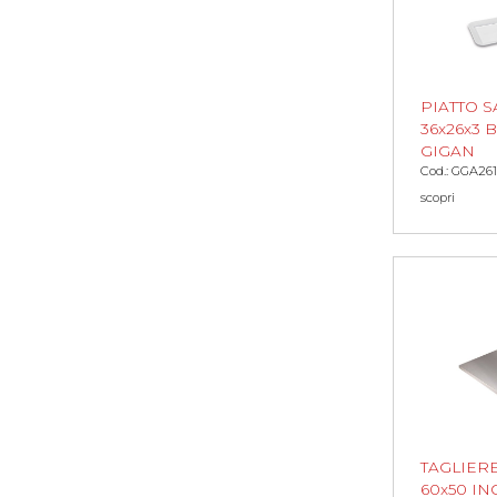
PIATTO 
36x26x3 
GIGAN
Cod.: GGA261
scopri
TAGLIER
60x50 IN