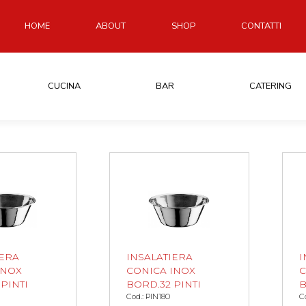
HOME
ABOUT
SHOP
CONTATTI
CUCINA
BAR
CATERING
IERA
INSALATIERA
I
INOX
CONICA INOX
C
PINTI
BORD.32 PINTI
B
Cod.: PIN180
C