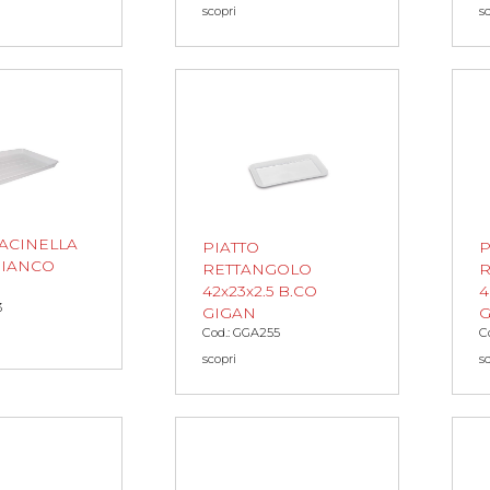
scopri
s
BACINELLA
PIATTO
P
BIANCO
RETTANGOLO
R
42x23x2.5 B.CO
4
3
GIGAN
G
Cod.: GGA255
C
scopri
s