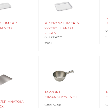
S
1
SALUMERIA
PIATTO SALUMERIA
BIANCO
72x29x3 BIANCO
C
GIGAN
s
Cod.: GGA267
scopri
TAZZONE
T
C/MAN.20cm. INOX
C
E/SPIANATOIA
Cod.: PAZ383
C
OX