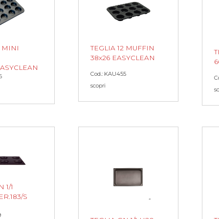
2 MINI
TEGLIA 12 MUFFIN
T
38x26 EASYCLEAN
6
EASYCLEAN
Cod.: KAU455
6
C
scopri
s
 1/1
ER.183/S
9