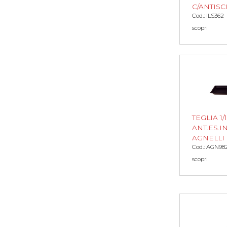
C/ANTISC
Cod.: ILS362
scopri
TEGLIA 1/1
ANT.ES.IN
AGNELLI
Cod.: AGN98
scopri