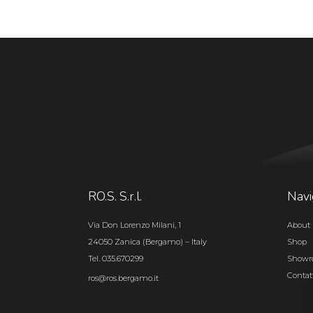
RO.S. S.r.l.
Navi
Via Don Lorenzo Milani, 1
About 
24050 Zanica (Bergamo) – Italy
Shop
Tel. 035.670299
Show
Contat
ros@ros.bergamo.it