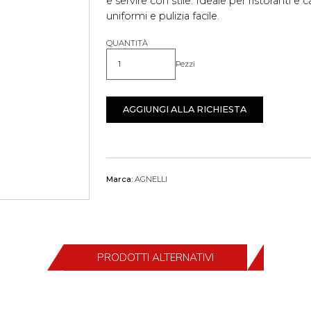
e servire con stile. Ideale per ristoranti e 
uniformi e pulizia facile.
QUANTITÀ
Pezzi
Quantità
AGGIUNGI ALLA RICHIESTA
Marca:
AGNELLI
PRODOTTI ALTERNATIVI