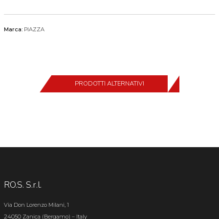
Marca:
PIAZZA
PRODOTTI ALTERNATIVI
RO.S. S.r.l.
Via Don Lorenzo Milani, 1
24050 Zanica (Bergamo) – Italy