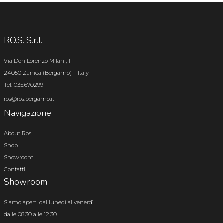
RO.S. S.r.l.
Via Don Lorenzo Milani, 1
24050 Zanica (Bergamo) – Italy
Tel. 035.670299
ros@ros.bergamo.it
Navigazione
About Ros
Shop
Showroom
Contatti
Showroom
Siamo aperti dal lunedì al venerdì
dalle 08.30 alle 12.30