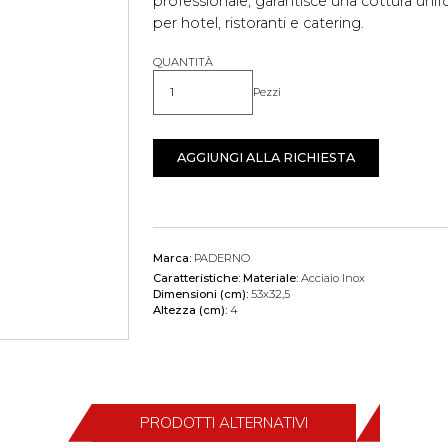
professionale, garantisce una cottura uni
per hotel, ristoranti e catering.
QUANTITÀ
Pezzi
Quantità
AGGIUNGI ALLA RICHIESTA
Marca:
PADERNO
Caratteristiche:
Materiale:
Acciaio Inox
Dimensioni (cm):
53x32,5
Altezza (cm):
4
PRODOTTI ALTERNATIVI