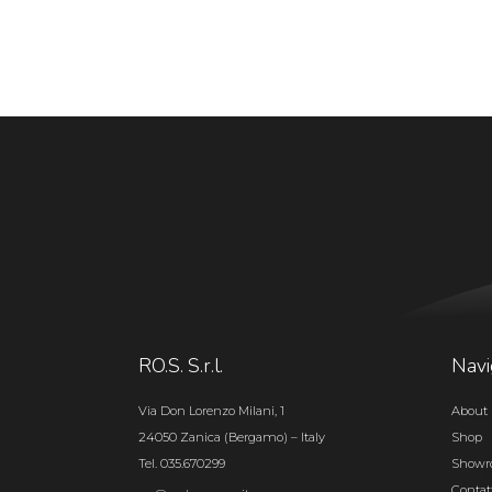
RO.S. S.r.l.
Navi
Via Don Lorenzo Milani, 1
About 
24050 Zanica (Bergamo) – Italy
Shop
Tel. 035.670299
Show
Contat