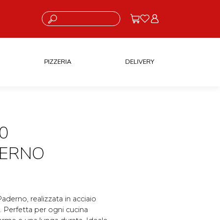
Cosa stai cercando?
PIZZERIA
DELIVERY
0
DERNO
aderno, realizzata in acciaio
le. Perfetta per ogni cucina