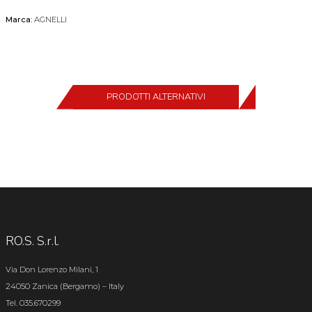
Marca:
AGNELLI
PRODOTTI ALTERNATIVI
RO.S. S.r.l.
Via Don Lorenzo Milani, 1
24050 Zanica (Bergamo) – Italy
Tel. 035.670299