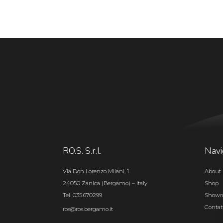
RO.S. S.r.l.
Navi
Via Don Lorenzo Milani, 1
About 
24050 Zanica (Bergamo) – Italy
Shop
Tel. 035.670299
Show
Contat
ros@ros.bergamo.it