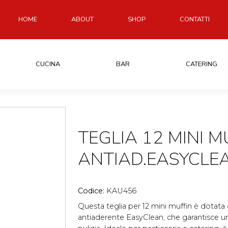
HOME
ABOUT
SHOP
CONTATTI
CUCINA
BAR
CATERING
TEGLIA 12 MINI M
ANTIAD.EASYCLE
Codice:
KAU456
Questa teglia per 12 mini muffin è dotata 
antiaderente EasyClean, che garantisce un