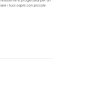
 è resistente e progettata per un
iare i tuoi ospiti con piccole