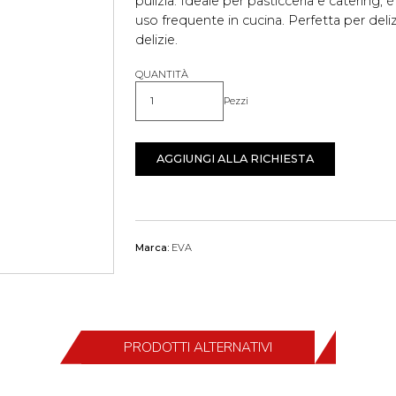
pulizia. Ideale per pasticceria e catering,
uso frequente in cucina. Perfetta per deliz
delizie.
QUANTITÀ
Pezzi
Quantità
AGGIUNGI ALLA RICHIESTA
Marca:
EVA
PRODOTTI ALTERNATIVI