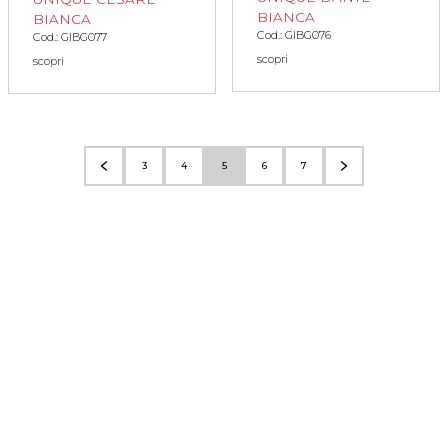
BIANCA
BIANCA
Cod.: GIBG076
Cod.: GIBG077
scopri
scopri
3
4
5
6
7