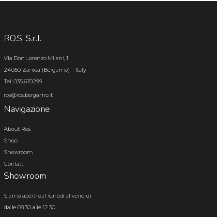
RO.S. S.r.l.
Via Don Lorenzo Milani, 1
24050 Zanica (Bergamo) – Italy
Tel. 035.670299
ros@ros.bergamo.it
Navigazione
About Ros
Shop
Showroom
Contatti
Showroom
Siamo aperti dal lunedì al venerdì
dalle 08.30 alle 12.30