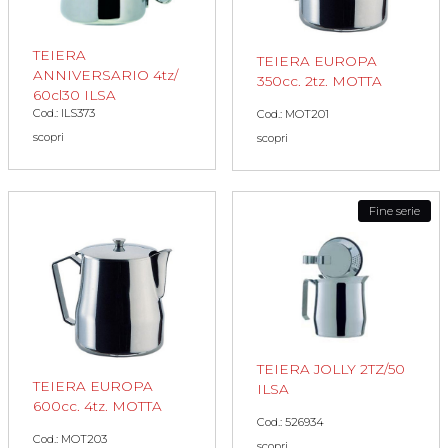
TEIERA
TEIERA EUROPA
ANNIVERSARIO 4tz/
350cc. 2tz. MOTTA
60cl30 ILSA
Cod.: ILS373
Cod.: MOT201
scopri
scopri
Fine serie
TEIERA JOLLY 2TZ/50
TEIERA EUROPA
ILSA
600cc. 4tz. MOTTA
Cod.: 526934
Cod.: MOT203
scopri