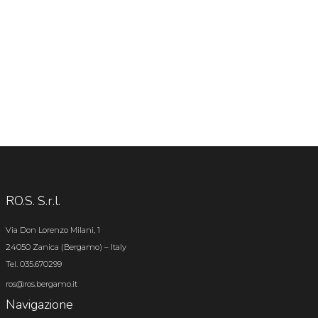
RO.S. S.r.l.
Via Don Lorenzo Milani, 1
24050 Zanica (Bergamo) – Italy
Tel. 035.670299
ros@ros.bergamo.it
Navigazione