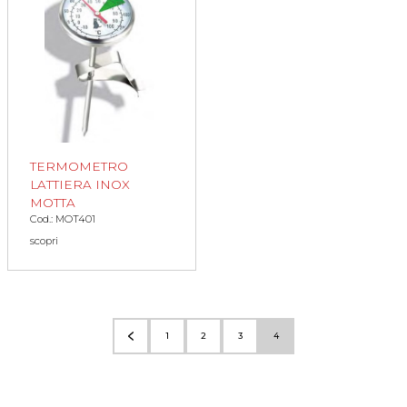
TERMOMETRO
LATTIERA INOX
MOTTA
Cod.: MOT401
scopri
1
2
3
4