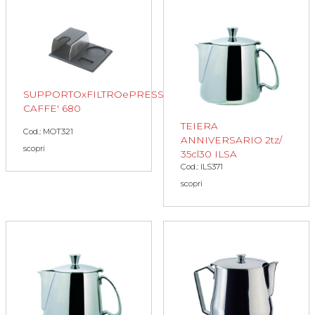
SUPPORTOxFILTROePRESSINO
CAFFE' 680
TEIERA
Cod.: MOT321
ANNIVERSARIO 2tz/
scopri
35cl30 ILSA
Cod.: ILS371
scopri