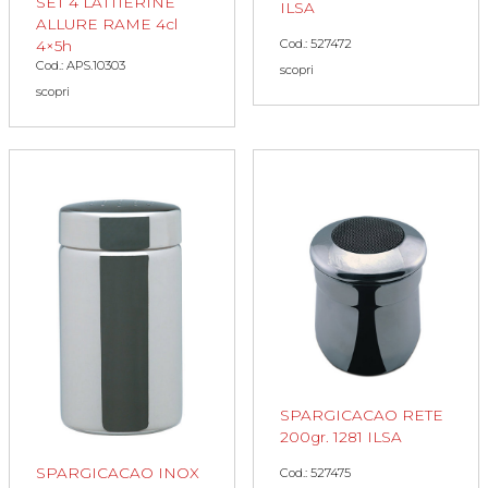
SET 4 LATTIERINE
ILSA
ALLURE RAME 4cl
Cod.: 527472
4×5h
Cod.: APS.10303
scopri
scopri
SPARGICACAO RETE
200gr. 1281 ILSA
SPARGICACAO INOX
Cod.: 527475