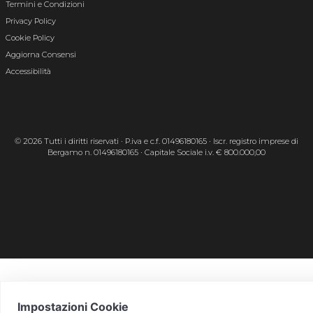
Termini e Condizioni
Privacy Policy
Cookie Policy
Aggiorna Consensi
Accessibilità
© 2026 Tutti i diritti riservati · P.iva e c.f. 01496180165 · Iscr. registro imprese di
Bergamo n. 01496180165 · Capitale Sociale i.v. € 800.000,00