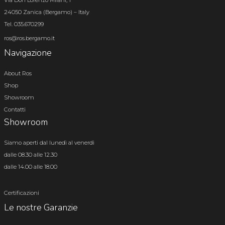
Via Don Lorenzo Milani, 1
24050 Zanica (Bergamo) – Italy
Tel. 035.670299
ros@ros.bergamo.it
Navigazione
About Ros
Shop
Showroom
Contatti
Showroom
Siamo aperti dal lunedì al venerdì
dalle 08.30 alle 12.30
dalle 14.00 alle 18.00
Certificazioni
Le nostre Garanzie