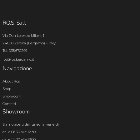
RO.S. S.r.l.
Via Don Lorenzo Milani, 1
24050 Zanica (Bergamo) – Italy
Tel. 035.670299
ros@ros.bergamo.it
Navigazione
About Ros
Shop
Showroom
Contatti
Showroom
Siamo aperti dal lunedì al venerdì
dalle 08.30 alle 12.30
dalle 14.00 alle 18.00