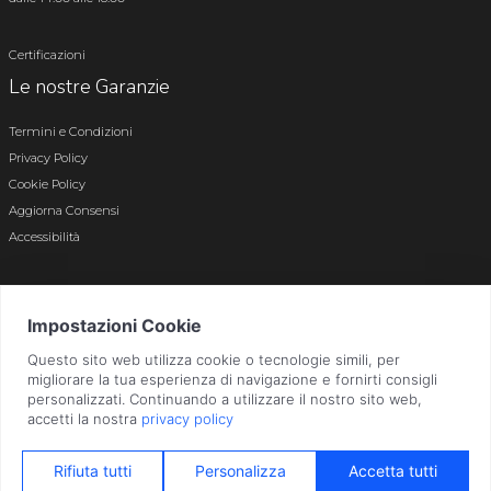
Certificazioni
Le nostre Garanzie
Termini e Condizioni
Privacy Policy
Cookie Policy
Aggiorna Consensi
Accessibilità
© 2026 Tutti i diritti riservati · P.iva e c.f. 01496180165 · Iscr. registro imprese di
Bergamo n. 01496180165 · Capitale Sociale i.v. € 800.000,00