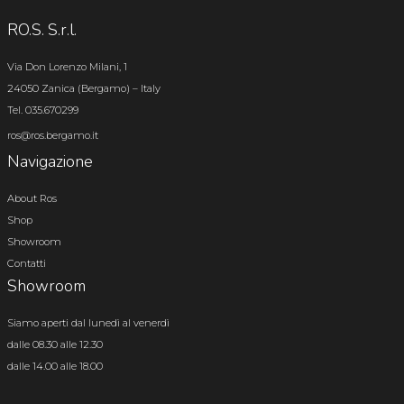
RO.S. S.r.l.
Via Don Lorenzo Milani, 1
24050 Zanica (Bergamo) – Italy
Tel. 035.670299
ros@ros.bergamo.it
Navigazione
About Ros
Shop
Showroom
Contatti
Showroom
Siamo aperti dal lunedì al venerdì
dalle 08.30 alle 12.30
dalle 14.00 alle 18.00