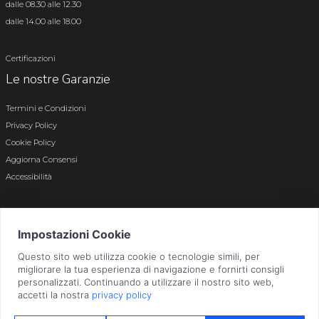
dalle 08.30 alle 12.30
dalle 14.00 alle 18.00
Certificazioni
Le nostre Garanzie
Termini e Condizioni
Privacy Policy
Cookie Policy
Aggiorna Consensi
Accessibilità
© 2026 Tutti i diritti riservati · P.iva e c.f. 01496180165 · Iscr. registro imprese di
Bergamo n. 01496180165 · Capitale Sociale i.v. € 800.000,00