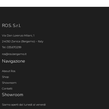
RO.S. S.r.l.
Via Don Lorenzo Milani, 1
24050 Zanica (Bergamo) – Italy
Tel. 035.670299
ros@ros.bergamo.it
Navigazione
About Ros
Shop
Showroom
Contatti
Showroom
Siamo aperti dal lunedì al venerdì