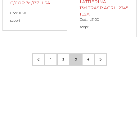
LATTIERINA
C/COP.7cl/137 ILSA
13cl.TRASP.ACRIL.2745
Cod.: ILS101
ILSA
Cod.: ILS100
scopri
scopri
1
2
3
4