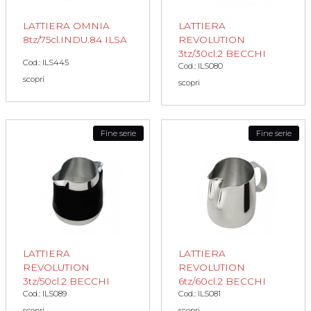
LATTIERA OMNIA
LATTIERA
8tz/75cl.INDU.84 ILSA
REVOLUTION
3tz/30cl.2 BECCHI
Cod.: ILS445
Cod.: ILS080
scopri
scopri
Fine serie
Fine serie
LATTIERA
LATTIERA
REVOLUTION
REVOLUTION
3tz/50cl.2 BECCHI
6tz/60cl.2 BECCHI
Cod.: ILS089
Cod.: ILS081
scopri
scopri