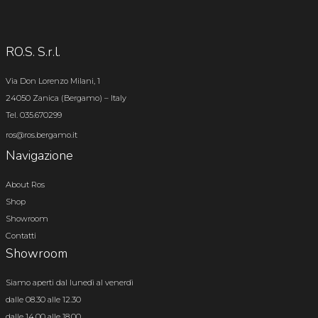
RO.S. S.r.l.
Via Don Lorenzo Milani, 1
24050 Zanica (Bergamo) – Italy
Tel. 035.670299
ros@ros.bergamo.it
Navigazione
About Ros
Shop
Showroom
Contatti
Showroom
Siamo aperti dal lunedì al venerdì
dalle 08.30 alle 12.30
dalle 14.00 alle 18.00