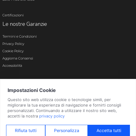
Certificazioni
Le nostre Garanzie
Termini e Condizioni
Privacy Policy
Cookie Policy
Aggiorna Consensi
Accessibilità
© 2026 Tutti i diritti riservati · P.iva e c.f. 01496180165 · Iscr. registro imprese di
Bergamo n. 01496180165 · Capitale Sociale i.v. € 800.000,00