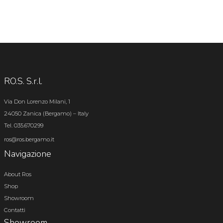
RO.S. S.r.l.
Via Don Lorenzo Milani, 1
24050 Zanica (Bergamo) – Italy
Tel. 035.670299
ros@ros.bergamo.it
Navigazione
About Ros
Shop
Showroom
Contatti
Showroom