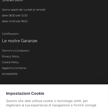
Siamo aperti dal lunedì al venerdì
dalle 08.30 alle 12.30
dalle 14.00 alle 18.00
Certificazioni
Le nostre Garanzie
Termini e Condizioni
Privacy Policy
Cookie Policy
Aggiorna Consensi
Accessibilità
© 2026 Tutti i diritti riservati · P.iva e c.f. 01496180165 · Iscr. registro imprese di
Bergamo n. 01496180165 · Capitale Sociale i.v. € 800.000,00