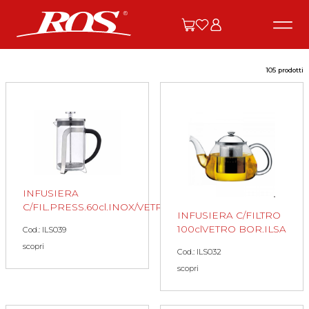
105 prodotti
INFUSIERA
C/FIL.PRESS.60cl.INOX/VETRO
INFUSIERA C/FILTRO
100clVETRO BOR.ILSA
Cod.: ILS039
scopri
Cod.: ILS032
scopri