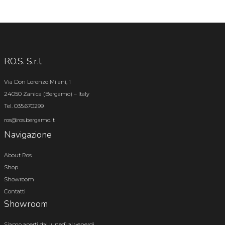
RO.S. S.r.l.
Via Don Lorenzo Milani, 1
24050 Zanica (Bergamo) – Italy
Tel. 035.670299
ros@ros.bergamo.it
Navigazione
About Ros
Shop
Showroom
Contatti
Showroom
Siamo aperti dal lunedì al venerdì