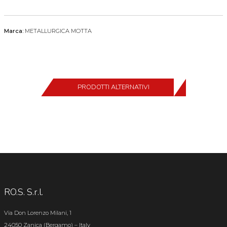
Marca:
METALLURGICA MOTTA
PRODOTTI ALTERNATIVI
RO.S. S.r.l.
Via Don Lorenzo Milani, 1
24050 Zanica (Bergamo) – Italy