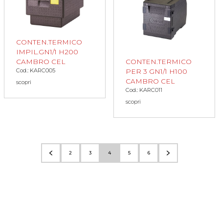
CONTEN.TERMICO
IMPIL.GN1/1 H200
CAMBRO CEL
CONTEN.TERMICO
Cod.: KARC005
PER 3 GN1/1 H100
CAMBRO CEL
scopri
Cod.: KARC011
scopri
2
3
4
5
6