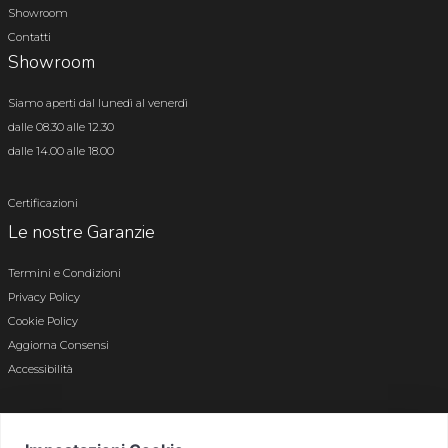
Showroom
Contatti
Showroom
Siamo aperti dal lunedì al venerdì
dalle 08.30 alle 12.30
dalle 14.00 alle 18.00
Certificazioni
Le nostre Garanzie
Termini e Condizioni
Privacy Policy
Cookie Policy
Aggiorna Consensi
Accessibilità