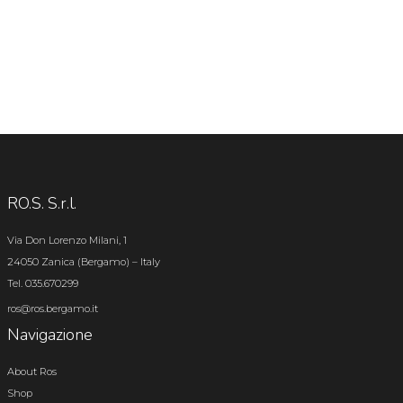
RO.S. S.r.l.
Via Don Lorenzo Milani, 1
24050 Zanica (Bergamo) – Italy
Tel. 035.670299
ros@ros.bergamo.it
Navigazione
About Ros
Shop