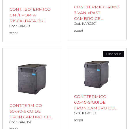
CONT.TERMICO 48x53
CONT. ISOTERMICO
3 VANIxPASTI
GN1/1 PORTA
CAMBRO CEL
RISCALDATA BUL
Cod.: KARC201
Cod.: KAR639
scopri
scopri
Fine serie
CONT.TERMICO
60x40-S/GUIDE
CONT.TERMICO
FRON.CAMBRO CEL
60x40-6 GUIDE
Cod.: KARC153
FRON.CAMBRO CEL
scopri
Cod.: KARC151