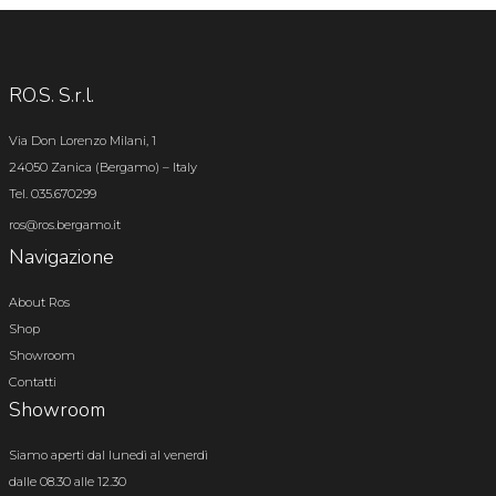
RO.S. S.r.l.
Via Don Lorenzo Milani, 1
24050 Zanica (Bergamo) – Italy
Tel. 035.670299
ros@ros.bergamo.it
Navigazione
About Ros
Shop
Showroom
Contatti
Showroom
Siamo aperti dal lunedì al venerdì
dalle 08.30 alle 12.30