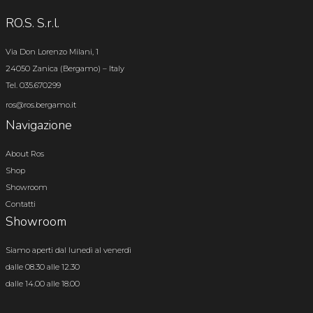
RO.S. S.r.l.
Via Don Lorenzo Milani, 1
24050 Zanica (Bergamo) – Italy
Tel. 035.670299
ros@ros.bergamo.it
Navigazione
About Ros
Shop
Showroom
Contatti
Showroom
Siamo aperti dal lunedì al venerdì
dalle 08.30 alle 12.30
dalle 14.00 alle 18.00