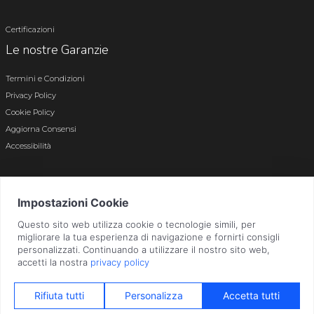
Certificazioni
Le nostre Garanzie
Termini e Condizioni
Privacy Policy
Cookie Policy
Aggiorna Consensi
Accessibilità
© 2026 Tutti i diritti riservati · P.iva e c.f. 01496180165 · Iscr. registro imprese di
Bergamo n. 01496180165 · Capitale Sociale i.v. € 800.000,00