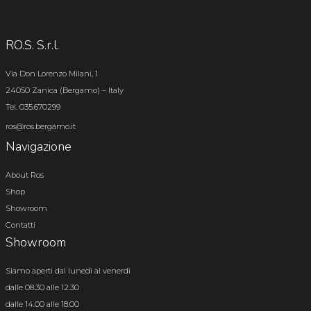
RO.S. S.r.l.
Via Don Lorenzo Milani, 1
24050 Zanica (Bergamo) – Italy
Tel. 035.670299
ros@ros.bergamo.it
Navigazione
About Ros
Shop
Showroom
Contatti
Showroom
Siamo aperti dal lunedì al venerdì
dalle 08.30 alle 12.30
dalle 14.00 alle 18.00