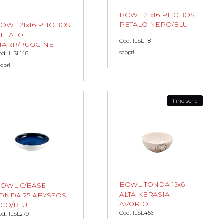
BOWL 21x16 PHOBOS
PETALO NERO/BLU
OWL 21x16 PHOBOS
ETALO
Cod.: ILSL118
ARR/RUGGINE
scopri
od.: ILSL148
copri
Fine serie
BOWL TONDA 15x6
OWL C/BASE
ALTA KERASIA
ONDA 25 ABYSSOS
AVORIO
CO/BLU
Cod.: ILSL456
od.: ILSL279