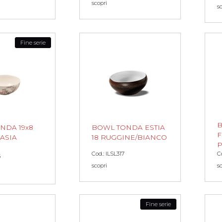
scopri
s
Fine serie
B
NDA 19x8
BOWL TONDA ESTIA
F
ASIA
18 RUGGINE/BIANCO
P
Cod.: ILSL317
C
5
scopri
s
Fine serie