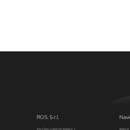
RO.S. S.r.l.
Navi
Via Don Lorenzo Milani, 1
About 