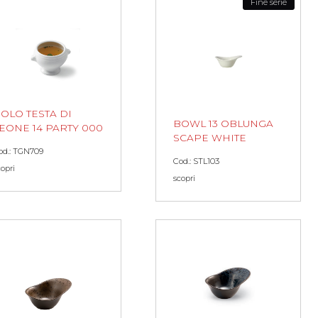
Fine serie
OLO TESTA DI
BOWL 13 OBLUNGA
EONE 14 PARTY 000
SCAPE WHITE
od.: TGN709
Cod.: STL103
copri
scopri