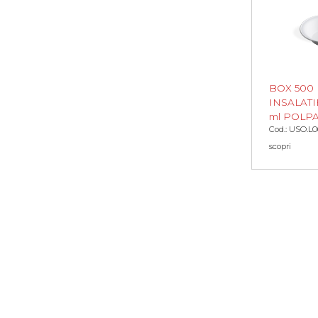
BOX 500
INSALATIE
ml POLPA
Cod.: USO.L0
scopri