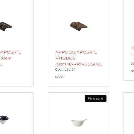
B
IAPOSATE
APPOGGIAPOSATE
L
10cm
PHOBOS
C
U
10cmMARR/RUGGINE
Cod.: ILSL154
s
scopri
Fine serie