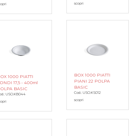
scopri
copri
BOX 1000 PIATTI
OX 1000 PIATTI
PIANI 22 POLPA
ONDI 17,5 - 400ml
BASIC
OLPA BASIC
Cod.: USO.KS012
od.: USO.KB044
scopri
copri