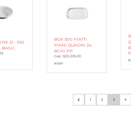
B
BOX 500 PIATTI
Q
RE 21 - 950
PIANI QUADRI 24
B
 BASIC
BCHI PP
C
63
Cod.: SDG.205-00
s
scopri
1
2
3
4