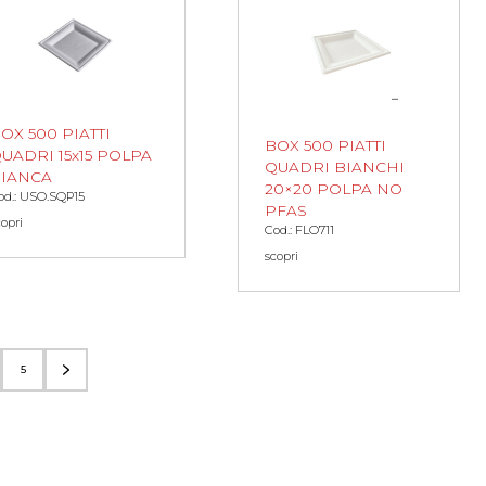
OX 500 PIATTI
BOX 500 PIATTI
UADRI 15x15 POLPA
QUADRI BIANCHI
IANCA
20×20 POLPA NO
od.: USO.SQP15
PFAS
copri
Cod.: FLO711
scopri
5