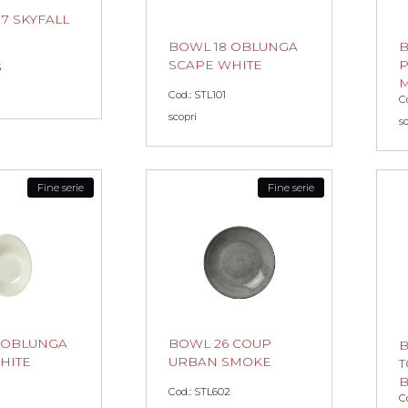
7 SKYFALL
BOWL 18 OBLUNGA
B
SCAPE WHITE
P
3
M
Cod.: STL101
C
scopri
s
Fine serie
Fine serie
BOWL 26 COUP
 OBLUNGA
B
URBAN SMOKE
HITE
T
B
Cod.: STL602
C