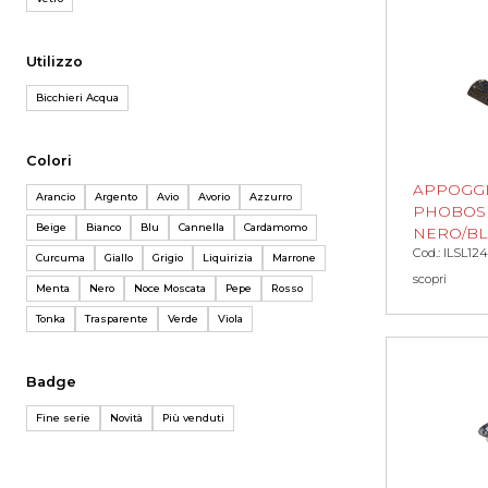
Utilizzo
Bicchieri Acqua
Colori
APPOGG
Arancio
Argento
Avio
Avorio
Azzurro
PHOBOS 
Beige
Bianco
Blu
Cannella
Cardamomo
NERO/BL
Cod.: ILSL124
Curcuma
Giallo
Grigio
Liquirizia
Marrone
scopri
Menta
Nero
Noce Moscata
Pepe
Rosso
Tonka
Trasparente
Verde
Viola
Badge
Fine serie
Novità
Più venduti