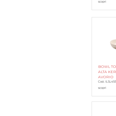
scopri
BOWL TO
ALTA KER
AVORIO
Cod.: ILSL45
scopri