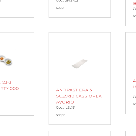
9
Cod.: GMS702
B
scopri
C
s
A
 23-3
I
RTY 000
ANTIPASTIERA 3
SC.29x10 CASSIOPEA
C
3
AVORIO
s
Cod.: ILSL191
scopri