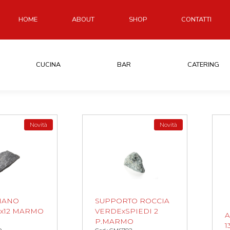
HOME
ABOUT
SHOP
CONTATTI
CUCINA
BAR
CATERING
Novità
Novità
PIANO
SUPPORTO ROCCIA
9x12 MARMO
VERDExSPIEDI 2
A
P.MARMO
1