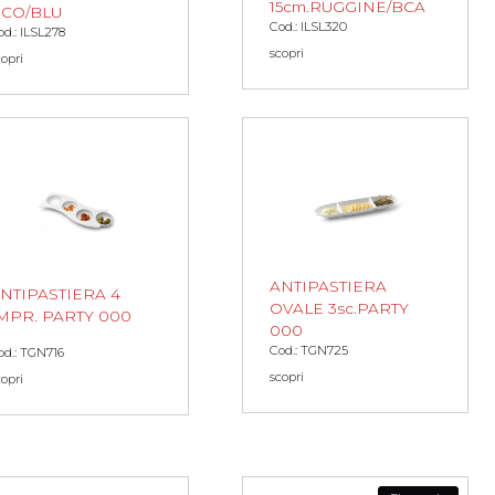
15cm.RUGGINE/BCA
CO/BLU
Cod.: ILSL320
od.: ILSL278
scopri
copri
ANTIPASTIERA
NTIPASTIERA 4
OVALE 3sc.PARTY
MPR. PARTY 000
000
Cod.: TGN725
od.: TGN716
scopri
copri