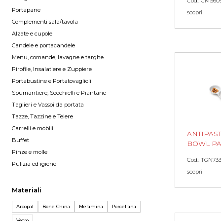
Cod.: GMS60
Portapane
scopri
Complementi sala/tavola
Alzate e cupole
Candele e portacandele
Menu, comande, lavagne e targhe
Pirofile, Insalatiere e Zuppiere
Portabustine e Portatovaglioli
Spumantiere, Secchielli e Piantane
Taglieri e Vassoi da portata
Tazze, Tazzine e Teiere
Carrelli e mobili
ANTIPAST.
Buffet
BOWL PA
Pinze e molle
Cod.: TGN73
Pulizia ed igiene
scopri
Materiali
Arcopal
Bone China
Melamina
Porcellana
Vetro