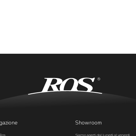
gazione
Showroom
Ros
Siamo aperti dal lunedì al venerdì