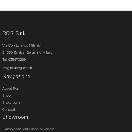
RO.S. S.r.l.
Via Don Lorenzo Milani, 1
24050 Zanica (Bergamo) – Italy
Tel. 035.670299
ros@ros.bergamo.it
Navigazione
About Ros
Shop
Showroom
Contatti
Showroom
Siamo aperti dal lunedì al venerdì