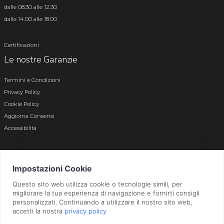
dalle 08.30 alle 12.30
dalle 14.00 alle 18.00
Certificazioni
Le nostre Garanzie
Termini e Condizioni
Privacy Policy
Cookie Policy
Aggiorna Consensi
Accessibilità
© 2026 Tutti i diritti riservati · P.iva e c.f. 01496180165 · Iscr. registro imprese di
Bergamo n. 01496180165 · Capitale Sociale i.v. € 800.000,00