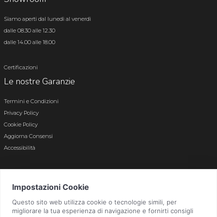
Siamo aperti dal lunedì al venerdì
dalle 08.30 alle 12.30
dalle 14.00 alle 18.00
Certificazioni
Le nostre Garanzie
Termini e Condizioni
Privacy Policy
Cookie Policy
Aggiorna Consensi
Accessibilità
© 2026 Tutti i diritti riservati · P.iva e c.f. 01496180165 · Iscr. registro imprese di
Bergamo n. 01496180165 · Capitale Sociale i.v. € 800.000,00