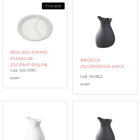
Fine serie
BOX 500 PIATTO
PIANO 26-
BROCCA
2SCOMP.POLPA
25cl.ARDESIA LIKID
Cod.: SDG.10761
Cod.: REV822
scopri
scopri