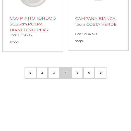
C/50 PIATTO TONDO 3
CAMPANA BIANCA
SC.26cm.POLPA
13cm COSTA VERDE
BIANCO NO PFAS
Cod.: MDR709
Cod.: LEOA213
scopri
scopri
2
3
4
5
6