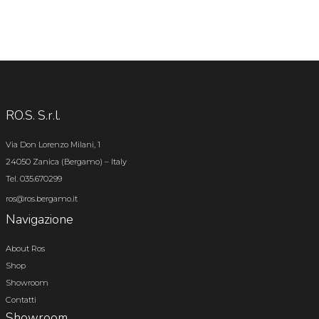
RO.S. S.r.l.
Via Don Lorenzo Milani, 1
24050 Zanica (Bergamo) – Italy
Tel. 035.670299
ros@ros.bergamo.it
Navigazione
About Ros
Shop
Showroom
Contatti
Showroom