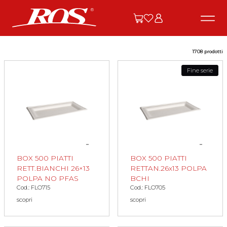
1708 prodotti
Fine serie
BOX 500 PIATTI
BOX 500 PIATTI
RETT.BIANCHI 26×13
RETTAN.26x13 POLPA
POLPA NO PFAS
BCHI
Cod.: FLO715
Cod.: FLO705
scopri
scopri