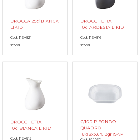
BROCCA 25cl.BIANCA
BROCCHETTA
LIKID
10cl.ARDESIA LIKID
Cod.: REV821
Cod.: REV816
scopri
scopri
C/100 P.FONDO
BROCCHETTA
QUADRO
10cl.BIANCA LIKID
18x18x3,6h.12gr.ISAP
Cod.: REV815
Cod.: ISA260