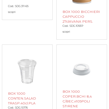
Cod.: SDG.311-65
BOX 1000 BICCHIERI
scopri
CAPPUCCIO
27clAVANA PERS.
Cod.: SDG.105EP
scopri
BOX 1000
BOX 1000
COPER.BCHI 8,4
CONTEN.SALAD
C/BEC.x105POLI
TRASP.40cl.PLA
STIRENE
Cod.: SDG.10176