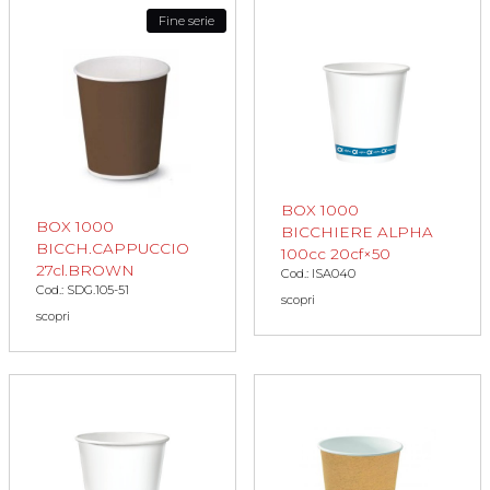
Fine serie
BOX 1000
BOX 1000
BICCHIERE ALPHA
BICCH.CAPPUCCIO
100cc 20cf×50
27cl.BROWN
Cod.: ISA040
Cod.: SDG.105-51
scopri
scopri