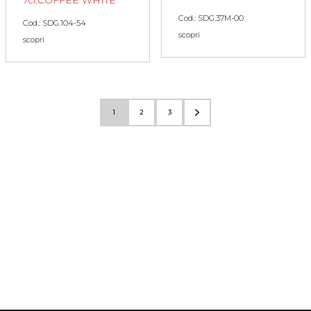
7cl.COFFEE WHITE
Cod.: SDG.37M-00
Cod.: SDG.104-54
scopri
scopri
1
2
3