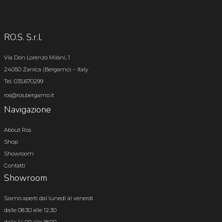
RO.S. S.r.l.
Via Don Lorenzo Milani, 1
24050 Zanica (Bergamo) – Italy
Tel. 035.670299
ros@ros.bergamo.it
Navigazione
About Ros
Shop
Showroom
Contatti
Showroom
Siamo aperti dal lunedì al venerdì
dalle 08.30 alle 12.30