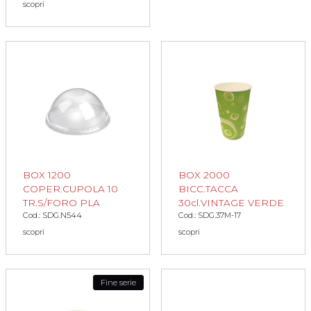
scopri
BOX 1200
BOX 2000
COPER.CUPOLA 10
BICC.TACCA
TR.S/FORO PLA
30cl.VINTAGE VERDE
Cod.: SDG.N544
Cod.: SDG.37M-17
scopri
scopri
Fine serie