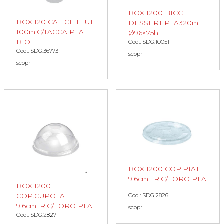
BOX 1200 BICC
BOX 120 CALICE FLUT
DESSERT PLA320ml
100mlC/TACCA PLA
Ø96×75h
BIO
Cod.: SDG.10051
Cod.: SDG.36773
scopri
scopri
BOX 1200 COP.PIATTI
9,6cm TR.C/FORO PLA
BOX 1200
COP.CUPOLA
Cod.: SDG.2826
9,6cmTR.C/FORO PLA
scopri
Cod.: SDG.2827