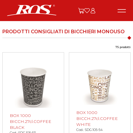
PRODOTTI CONSIGLIATI DI BICCHIERI MONOUSO
75 prodotti
BOX 1000
BOX 1000
BICCH.27cl.COFFEE
BICCH.27cl.COFFEE
WHITE
BLACK
Cod.: SDG.105-54
Cod.: SDG.105-53