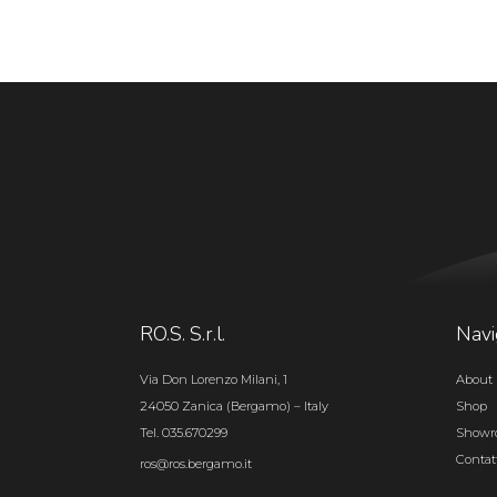
RO.S. S.r.l.
Navi
Via Don Lorenzo Milani, 1
About 
24050 Zanica (Bergamo) – Italy
Shop
Tel. 035.670299
Show
Contat
ros@ros.bergamo.it