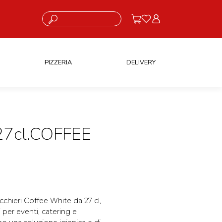
Cosa stai cercando?
PIZZERIA
DELIVERY
7cl.COFFEE
bicchieri Coffee White da 27 cl,
 per eventi, catering e