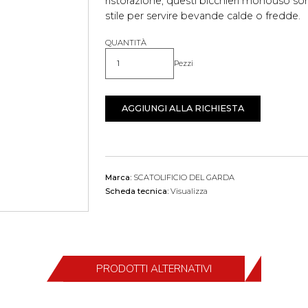
ristorazione, questi bicchieri monouso son
stile per servire bevande calde o fredde.
QUANTITÀ
Pezzi
Quantità
AGGIUNGI ALLA RICHIESTA
Marca:
SCATOLIFICIO DEL GARDA
Scheda tecnica:
Visualizza
PRODOTTI ALTERNATIVI