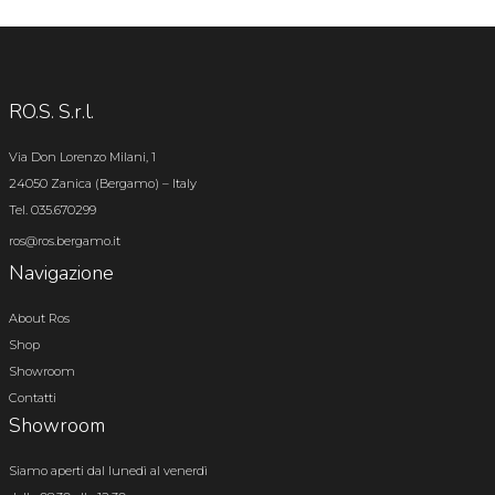
RO.S. S.r.l.
Via Don Lorenzo Milani, 1
24050 Zanica (Bergamo) – Italy
Tel. 035.670299
ros@ros.bergamo.it
Navigazione
About Ros
Shop
Showroom
Contatti
Showroom
Siamo aperti dal lunedì al venerdì