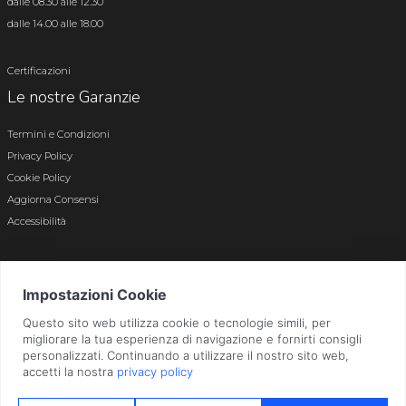
dalle 08.30 alle 12.30
dalle 14.00 alle 18.00
Certificazioni
Le nostre Garanzie
Termini e Condizioni
Privacy Policy
Cookie Policy
Aggiorna Consensi
Accessibilità
© 2026 Tutti i diritti riservati · P.iva e c.f. 01496180165 · Iscr. registro imprese di
Bergamo n. 01496180165 · Capitale Sociale i.v. € 800.000,00