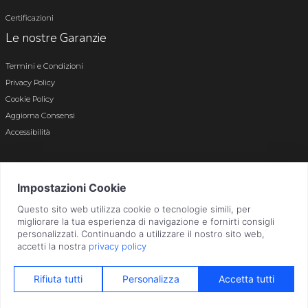
Certificazioni
Le nostre Garanzie
Termini e Condizioni
Privacy Policy
Cookie Policy
Aggiorna Consensi
Accessibilità
© 2026 Tutti i diritti riservati · P.iva e c.f. 01496180165 · Iscr. registro imprese di
Bergamo n. 01496180165 · Capitale Sociale i.v. € 800.000,00