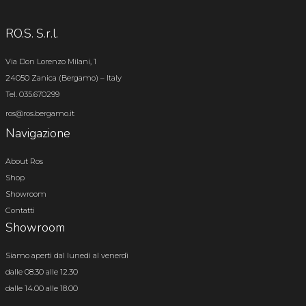
RO.S. S.r.l.
Via Don Lorenzo Milani, 1
24050 Zanica (Bergamo) – Italy
Tel. 035.670299
ros@ros.bergamo.it
Navigazione
About Ros
Shop
Showroom
Contatti
Showroom
Siamo aperti dal lunedì al venerdì
dalle 08.30 alle 12.30
dalle 14.00 alle 18.00