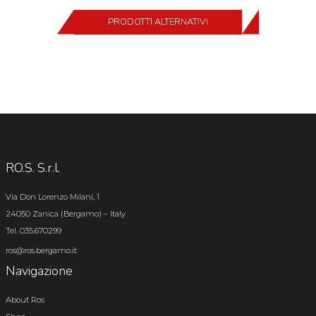
PRODOTTI ALTERNATIVI
RO.S. S.r.l.
Via Don Lorenzo Milani, 1
24050 Zanica (Bergamo) – Italy
Tel. 035.670299
ros@ros.bergamo.it
Navigazione
About Ros