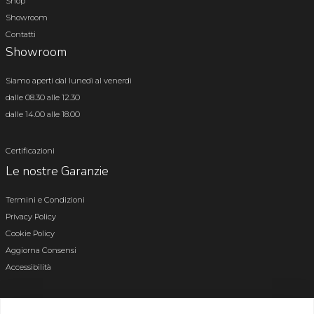
Shop
Showroom
Contatti
Showroom
Siamo aperti dal lunedì al venerdì
dalle 08.30 alle 12.30
dalle 14.00 alle 18.00
Certificazioni
Le nostre Garanzie
Termini e Condizioni
Privacy Policy
Cookie Policy
Aggiorna Consensi
Accessibilità