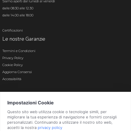
Siamo aperti dal lunedì al venerdì
dalle 08.30 alle 12.30
dalle 14.00 alle 18.00
Certificazioni
Le nostre Garanzie
Termini e Condizioni
Privacy Policy
Cookie Policy
Aggiorna Consensi
Accessibilità
© 2026 Tutti i diritti riservati · P.iva e c.f. 01496180165 · Iscr. registro imprese di
Bergamo n. 01496180165 · Capitale Sociale i.v. € 800.000,00