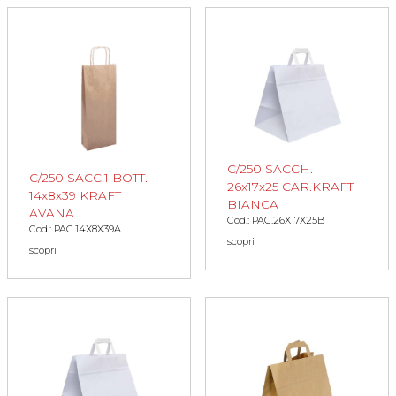
C/250 SACCH.
C/250 SACC.1 BOTT.
26x17x25 CAR.KRAFT
14x8x39 KRAFT
BIANCA
AVANA
Cod.: PAC.26X17X25B
Cod.: PAC.14X8X39A
scopri
scopri