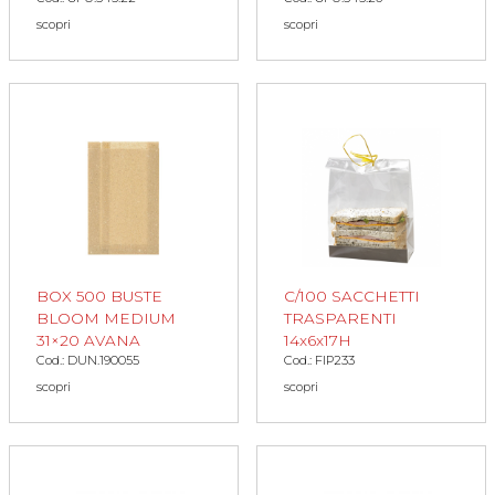
scopri
scopri
BOX 500 BUSTE
C/100 SACCHETTI
BLOOM MEDIUM
TRASPARENTI
31×20 AVANA
14x6x17H
Cod.: DUN.190055
Cod.: FIP233
scopri
scopri