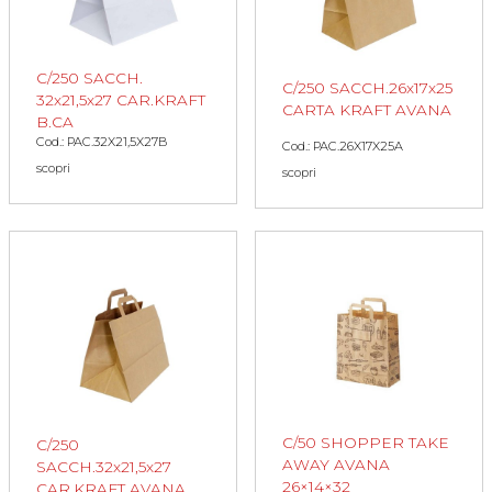
C/250 SACCH.
C/250 SACCH.26x17x25
32x21,5x27 CAR.KRAFT
CARTA KRAFT AVANA
B.CA
Cod.: PAC.32X21,5X27B
Cod.: PAC.26X17X25A
scopri
scopri
C/50 SHOPPER TAKE
C/250
AWAY AVANA
SACCH.32x21,5x27
26×14×32
CAR.KRAFT AVANA