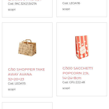
Cod.: LEOA116
Cod.: PAC.32X21,5X27A
scopri
scopri
C/500 SACCHETTI
C/50 SHOPPER TAKE
POPCORN 2,5L
AWAY AVANA
14×24×8cm
32×20×23
Cod.: GPU.222.48
Cod.: LEOA115
scopri
scopri