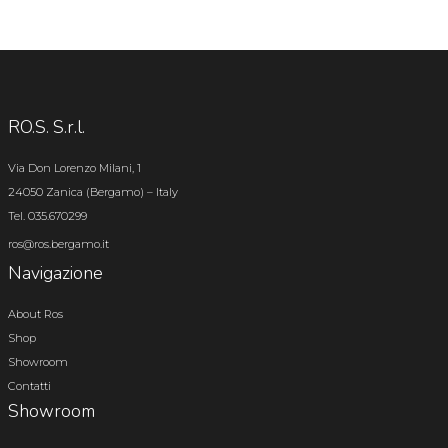
RO.S. S.r.l.
Via Don Lorenzo Milani, 1
24050 Zanica (Bergamo) – Italy
Tel. 035.670299
ros@ros.bergamo.it
Navigazione
About Ros
Shop
Showroom
Contatti
Showroom