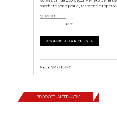
confezioni da 250 pezzi. Perfetti per la ris
sacchetti sono pratici, resistenti e rispett
QUANTITÀ
Pezzi
Quantità
AGGIUNGI ALLA RICHIESTA
Marca:
PACK MILANO
PRODOTTI ALTERNATIVI