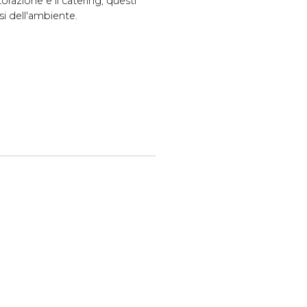
torazione e il catering, questi
osi dell'ambiente.