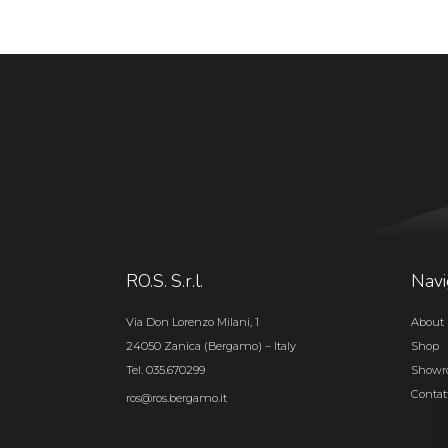
RO.S. S.r.l.
Navi
Via Don Lorenzo Milani, 1
About 
24050 Zanica (Bergamo) – Italy
Shop
Tel. 035.670299
Show
Contat
ros@ros.bergamo.it