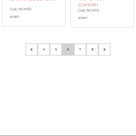
COPERTI
Cod.: NCM110
Cod.: NCM112
scopri
scopri
4
5
6
7
8