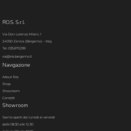
RO.S. S.r.l.
Via Don Lorenzo Milani, 1
24050 Zanica (Bergamo) – Italy
Tel. 035.670299
ros@ros.bergamo.it
Navigazione
About Ros
Shop
Showroom
Contatti
Showroom
Siamo aperti dal lunedì al venerdì
dalle 08.30 alle 12.30