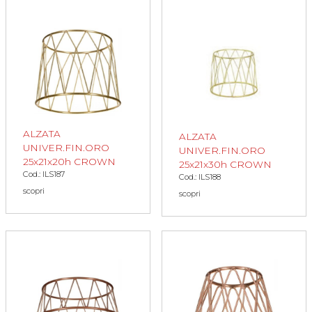
ALZATA
ALZATA
UNIVER.FIN.ORO
UNIVER.FIN.ORO
25x21x20h CROWN
25x21x30h CROWN
Cod.: ILS187
Cod.: ILS188
scopri
scopri