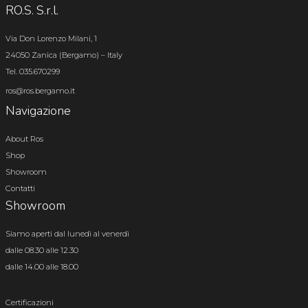
RO.S. S.r.l.
Via Don Lorenzo Milani, 1
24050 Zanica (Bergamo) – Italy
Tel. 035.670299
ros@ros.bergamo.it
Navigazione
About Ros
Shop
Showroom
Contatti
Showroom
Siamo aperti dal lunedì al venerdì
dalle 08.30 alle 12.30
dalle 14.00 alle 18.00
Certificazioni