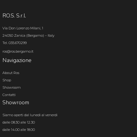
RO.S. S.r.l.
Via Don Lorenzo Milani, 1
24050 Zanica (Bergamo) – Italy
Tel. 035.670299
ros@ros.bergamo.it
Navigazione
About Ros
Shop
Showroom
Contatti
Showroom
Siamo aperti dal lunedì al venerdì
dalle 08.30 alle 12.30
dalle 14.00 alle 18.00