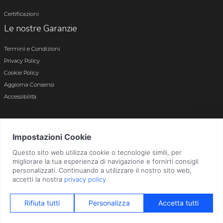
Certificazioni
Le nostre Garanzie
Termini e Condizioni
Privacy Policy
Cookie Policy
Aggiorna Consensi
Accessibilità
© 2026 Tutti i diritti riservati · P.iva e c.f. 01496180165 · Iscr. registro imprese di
Bergamo n. 01496180165 · Capitale Sociale i.v. € 800.000,00