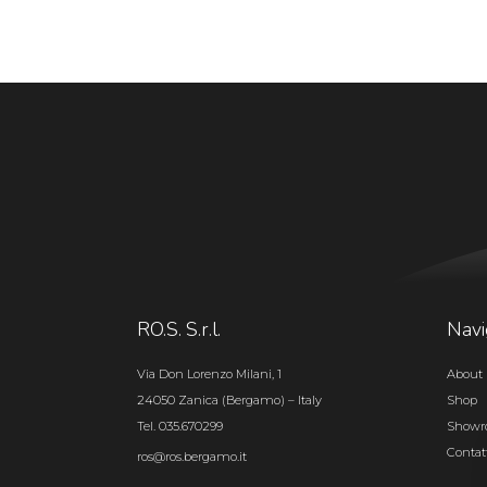
RO.S. S.r.l.
Navi
Via Don Lorenzo Milani, 1
About 
24050 Zanica (Bergamo) – Italy
Shop
Tel. 035.670299
Show
Contat
ros@ros.bergamo.it