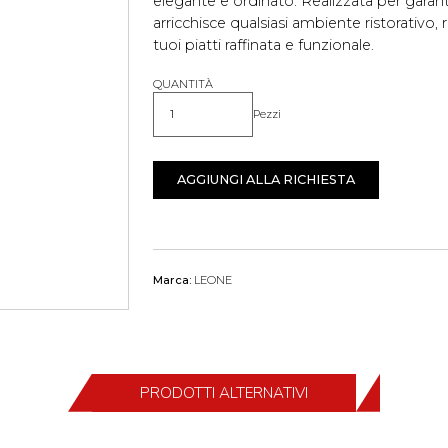
elegante e ordinato. Realizzata per garant
arricchisce qualsiasi ambiente ristorativo
tuoi piatti raffinata e funzionale.
QUANTITÀ
Pezzi
Quantità
AGGIUNGI ALLA RICHIESTA
Marca:
LEONE
PRODOTTI ALTERNATIVI