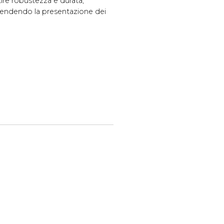
ire robustezza e durata,
, rendendo la presentazione dei