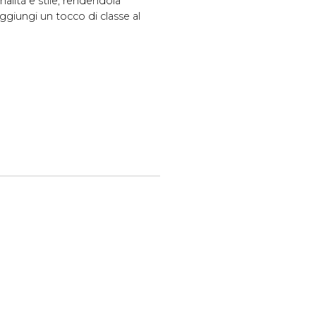
lità e stile, rendendola
Aggiungi un tocco di classe al