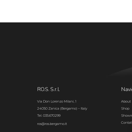
RO.S. S.r.l.
Navi
Via Don Lorenzo Milani, 1
About 
24050 Zanica (Bergamo) – Italy
Shop
Tel. 035.670299
Show
Contat
ros@ros.bergamo.it