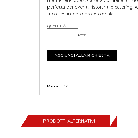
mantenere, questa alzata combina funziona
perfetta per eventi, ristoranti e catering. 
tuo allestimento professionale.
QUANTITÀ
Pezzi
Quantità
AGGIUNGI ALLA RICHIESTA
Marca:
LEONE
PRODOTTI ALTERNATIVI