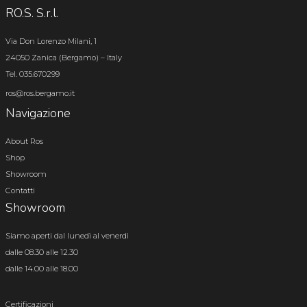
RO.S. S.r.l.
Via Don Lorenzo Milani, 1
24050 Zanica (Bergamo) – Italy
Tel. 035.670299
ros@ros.bergamo.it
Navigazione
About Ros
Shop
Showroom
Contatti
Showroom
Siamo aperti dal lunedì al venerdì
dalle 08.30 alle 12.30
dalle 14.00 alle 18.00
Certificazioni