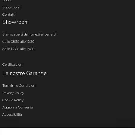
Shop
Showroom
Contatti
Showroom
Siamo aperti dal lunedì al venerdì
dalle 08.30 alle 12.30
dalle 14.00 alle 18.00
Certificazioni
Le nostre Garanzie
Termini e Condizioni
Privacy Policy
Cookie Policy
Aggiorna Consensi
Accessibilità