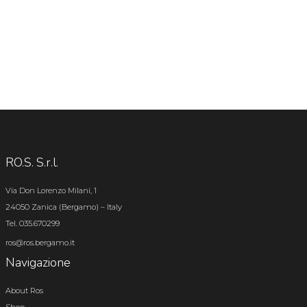
RO.S. S.r.l.
Via Don Lorenzo Milani, 1
24050 Zanica (Bergamo) – Italy
Tel. 035.670299
ros@ros.bergamo.it
Navigazione
About Ros