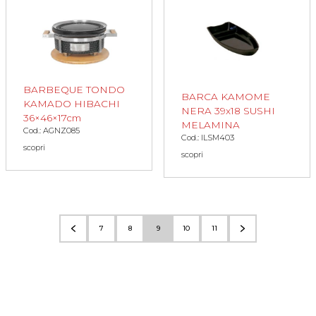
BARBEQUE TONDO
BARCA KAMOME
KAMADO HIBACHI
NERA 39x18 SUSHI
36×46×17cm
MELAMINA
Cod.: AGNZ085
Cod.: ILSM403
scopri
scopri
7
8
9
10
11