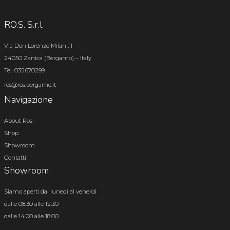
RO.S. S.r.l.
Via Don Lorenzo Milani, 1
24050 Zanica (Bergamo) – Italy
Tel. 035.670299
ros@ros.bergamo.it
Navigazione
About Ros
Shop
Showroom
Contatti
Showroom
Siamo aperti dal lunedì al venerdì
dalle 08.30 alle 12.30
dalle 14.00 alle 18.00